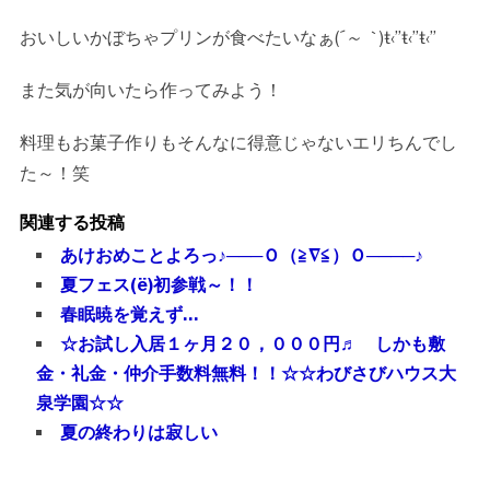
おいしいかぼちゃプリンが食べたいなぁ(
´～｀
)ŧ‹”ŧ‹”ŧ‹”
また気が向いたら作ってみよう！
料理もお菓子作りもそんなに得意じゃないエリちんでし
た～！笑
関連する投稿
あけおめことよろっ♪───Ｏ（≧∇≦）Ｏ────♪
夏フェス(ё)初参戦～！！
春眠暁を覚えず…
☆お試し入居１ヶ月２０，０００円♬ しかも敷
金・礼金・仲介手数料無料！！☆☆わびさびハウス大
泉学園☆☆
夏の終わりは寂しい