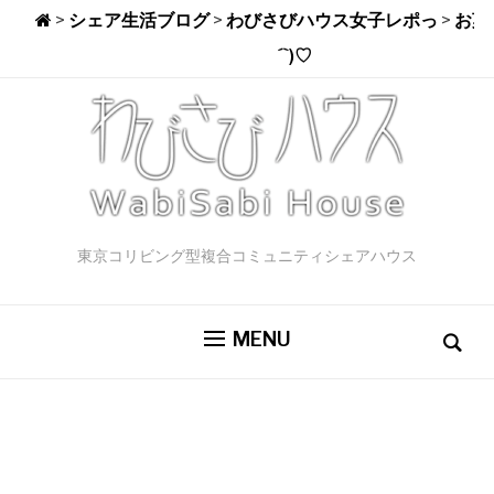
>
シェア生活ブログ
>
わびさびハウス女子レポっ
>
お菓
´`)♡
東京コリビング型複合コミュニティシェアハウス
MENU