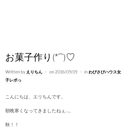
お菓子作り(*´`)♡
Written by
えりちん
on
2016/09/19
in
わびさびハウス女
子レポっ
こんにちは、エリちんです。
朝晩寒くなってきましたねぇ…。
秋！！