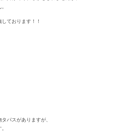
ん。
強しております！！
物タパスがありますが、
す。