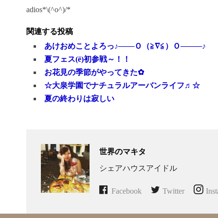
adios*\(^o^)/*
関連する投稿
あけおめことよろっ♪───Ｏ（≧∇≦）Ｏ────♪
夏フェス(ё)初参戦～！！
お花見の季節がやってきた✿
☆大泉学園でナチュラルアーバンライフ♬☆
夏の終わりは寂しい
世界のマキタ
シェアハウスアイドル
Facebook
Twitter
Ins