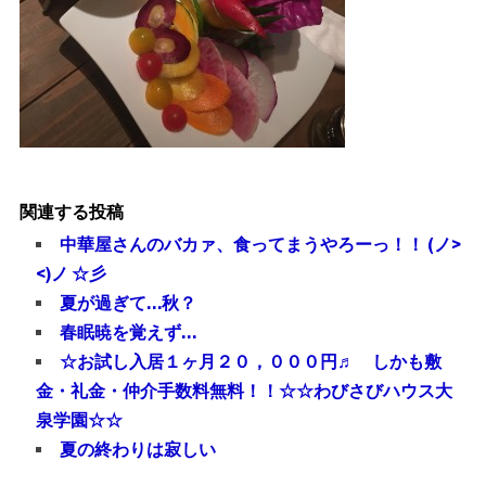
関連する投稿
中華屋さんのバカァ、食ってまうやろーっ！！ (ノ>
<)ノ ☆彡
夏が過ぎて…秋？
春眠暁を覚えず…
☆お試し入居１ヶ月２０，０００円♬ しかも敷
金・礼金・仲介手数料無料！！☆☆わびさびハウス大
泉学園☆☆
夏の終わりは寂しい