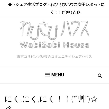
>
シェア生活ブログ
>
わびさびハウス女子レポっ
>
にく
く！！(*´艸`)☆彡
東京コリビング型複合コミュニティシェアハウス
MENU
にく,にく,にく！！(*´艸`)☆