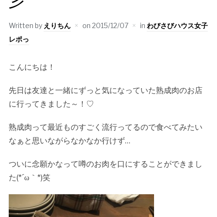
彡
Written by
えりちん
on
2015/12/07
in
わびさびハウス女子
レポっ
こんにちは！
先日は友達と一緒にずっと気になっていた熟成肉のお店
に行ってきました～！♡
熟成肉って最近ものすごく流行ってるので食べてみたい
なぁと思いながらなかなか行けず
…
ついに念願かなって噂のお肉を口にすることができまし
た
(*´ω
｀
*)
笑