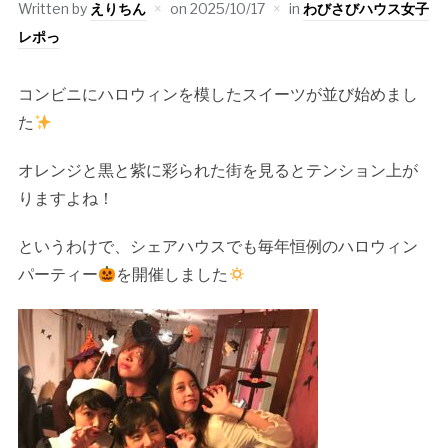
Written by
えりちん
on
2025/10/17
in
わびさびハウス女子
レポっ
コンビニにハロウィンを模したスイーツが並び始めまし
た
オレンジと黒と紫に彩られた街を見るとテンション上が
りますよね！
というわけで、シェアハウスでも毎年恒例のハロウィン
パーティー
を開催しました