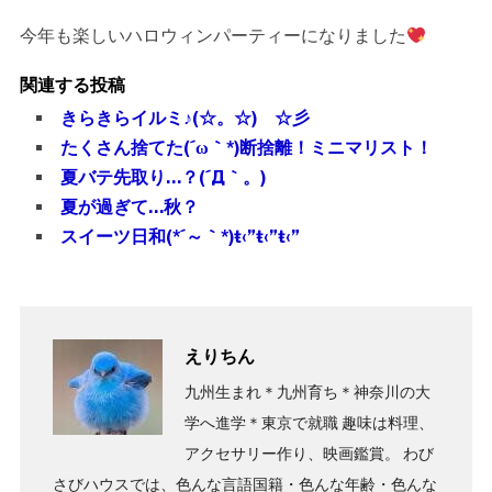
今年も楽しいハロウィンパーティーになりました
関連する投稿
きらきらイルミ♪(☆。☆) ☆彡
たくさん捨てた(´ω｀*)断捨離！ミニマリスト！
夏バテ先取り…？(´Д｀。)
夏が過ぎて…秋？
スイーツ日和(*´～｀*)ŧ‹”ŧ‹”ŧ‹”
えりちん
九州生まれ＊九州育ち＊神奈川の大
学へ進学＊東京で就職 趣味は料理、
アクセサリー作り、映画鑑賞。 わび
さびハウスでは、色んな言語国籍・色んな年齢・色んな