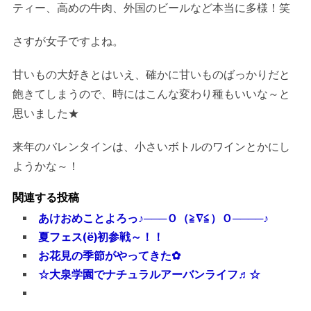
ティー、高めの牛肉、外国のビールなど本当に多様！笑
さすが女子ですよね。
甘いもの大好きとはいえ、確かに甘いものばっかりだと
飽きてしまうので、時にはこんな変わり種もいいな～と
思いました★
来年のバレンタインは、小さいボトルのワインとかにし
ようかな～！
関連する投稿
あけおめことよろっ♪───Ｏ（≧∇≦）Ｏ────♪
夏フェス(ё)初参戦～！！
お花見の季節がやってきた✿
☆大泉学園でナチュラルアーバンライフ♬☆