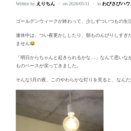
Written by
えりちん
on
2026/05/11
in
わびさびハウ
ゴールデンウィークが終わって、少しずついつもの生
連休中は、つい夜更かししたり、朝ものんびりしすぎ
ません
「明日からちゃんと起きられるかな…」なんて思いな
ものペースが戻ってきました。
そんな5月の夜、このやわらかな灯りを見ると、なん