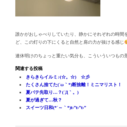
誰かがおしゃべりしていたり、静かにそれぞれの時間
ど、この灯りの下にくると自然と肩の力が抜ける感じ
連休明けのちょっと重たい気分も、こういういつもの
関連する投稿
きらきらイルミ♪(☆。☆) ☆彡
たくさん捨てた(´ω｀*)断捨離！ミニマリスト！
夏バテ先取り…？(´Д｀。)
夏が過ぎて…秋？
スイーツ日和(*´～｀*)ŧ‹”ŧ‹”ŧ‹”