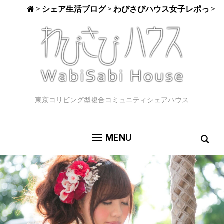
>
シェア生活ブログ
>
わびさびハウス女子レポっ
>
東京コリビング型複合コミュニティシェアハウス
MENU