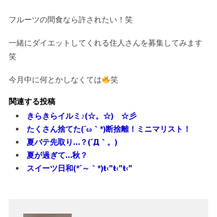
フルーツの間食なら許されたい！笑
一緒にダイエットしてくれる住人さんを募集してみます
笑
今月中に何とかしなくては
笑
関連する投稿
きらきらイルミ♪(☆。☆) ☆彡
たくさん捨てた(´ω｀*)断捨離！ミニマリスト！
夏バテ先取り…？(´Д｀。)
夏が過ぎて…秋？
スイーツ日和(*´～｀*)ŧ‹”ŧ‹”ŧ‹”