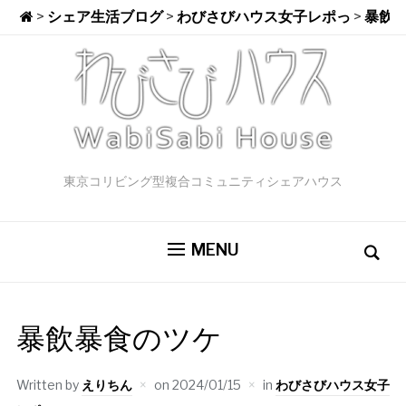
>
シェア生活ブログ
>
わびさびハウス女子レポっ
>
暴飲
東京コリビング型複合コミュニティシェアハウス
MENU
暴飲暴食のツケ
Written by
えりちん
on
2024/01/15
in
わびさびハウス女子