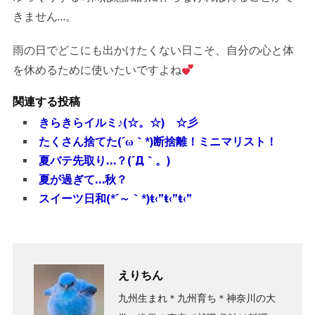
きません…。
雨の日でどこにも出かけたくない日こそ、自分の心と体
を休めるために使いたいですよね
関連する投稿
きらきらイルミ♪(☆。☆) ☆彡
たくさん捨てた(´ω｀*)断捨離！ミニマリスト！
夏バテ先取り…？(´Д｀。)
夏が過ぎて…秋？
スイーツ日和(*´～｀*)ŧ‹”ŧ‹”ŧ‹”
えりちん
九州生まれ＊九州育ち＊神奈川の大