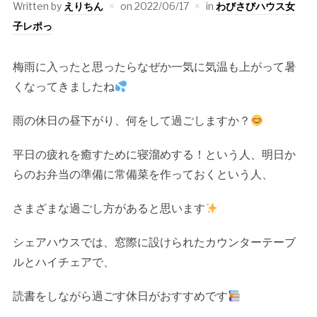
Written by
えりちん
on
2022/06/17
in
わびさびハウス女
子レポっ
梅雨に入ったと思ったらなぜか一気に気温も上がって暑
くなってきましたね
雨の休日の昼下がり、何をして過ごしますか？
平日の疲れを癒すために寝溜めする！という人、明日か
らのお弁当の準備に常備菜を作っておくという人、
さまざまな過ごし方があると思います
シェアハウスでは、窓際に設けられたカウンターテーブ
ルとハイチェアで、
読書をしながら過ごす休日がおすすめです