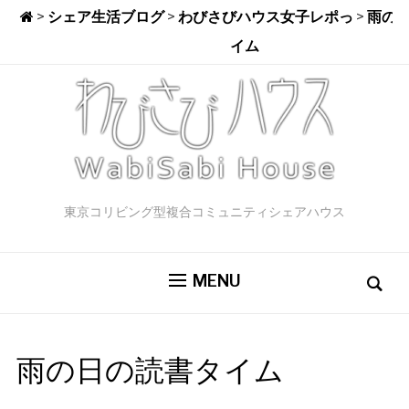
>
シェア生活ブログ
>
わびさびハウス女子レポっ
>
雨の
イム
東京コリビング型複合コミュニティシェアハウス
MENU
雨の日の読書タイム