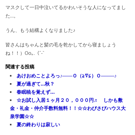
マスクして一日中泣いてるかわいそうな人になってまし
た…。
うん、もう結構よくなりました♪
皆さんはちゃんと髪の毛を乾かしてから寝ましょう
ね！！）Oo｡.（´-`
関連する投稿
あけおめことよろっ♪───Ｏ（≧∇≦）Ｏ────♪
夏が過ぎて…秋？
春眠暁を覚えず…
☆お試し入居１ヶ月２０，０００円♬ しかも敷
金・礼金・仲介手数料無料！！☆☆わびさびハウス大
泉学園☆☆
夏の終わりは寂しい