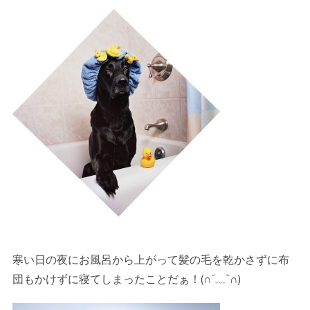
寒い日の夜にお風呂から上がって髪の毛を乾かさずに布
団もかけずに寝てしまったことだぁ！(∩´﹏`∩)