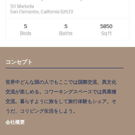
PENDING
90 Marbella
San Clemente, California 92673
5
5
5850
Beds
Baths
Sq ft
コンセプト
世界中どんな国の人でもここでは国際交流、異文化
交流が楽しめる。コワーキングスペースでは異業種
交流。暮らすように旅をして旅行体験もシェア。そ
うだ、コリビング生活をしよう。
会社概要