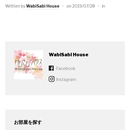
Written by
WabiSabi House
on
2019/07/28
in
WabiSabi House
Facebook
Instagram
お部屋を探す