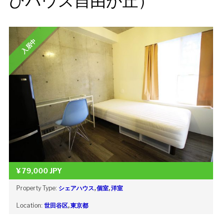
びハウス自由が丘）
入居中
¥
79,000
JPY
Property Type:
シェアハウス
,
個室
,
洋室
Location:
世田谷区
,
東京都