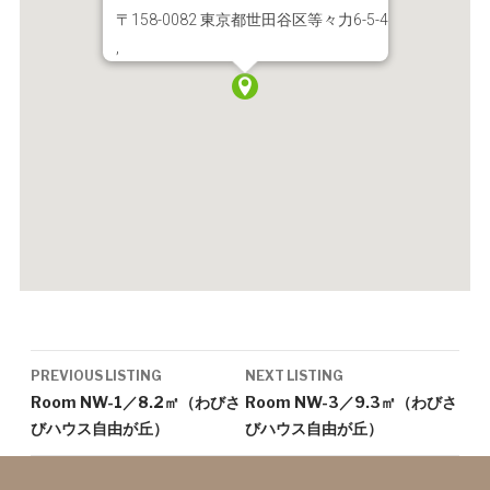
〒158-0082 東京都世田谷区等々力6-5-4
,
Listing
PREVIOUS LISTING
NEXT LISTING
navigation
Room NW-1／8.2㎡（わびさ
Room NW-3／9.3㎡（わびさ
びハウス自由が丘）
びハウス自由が丘）