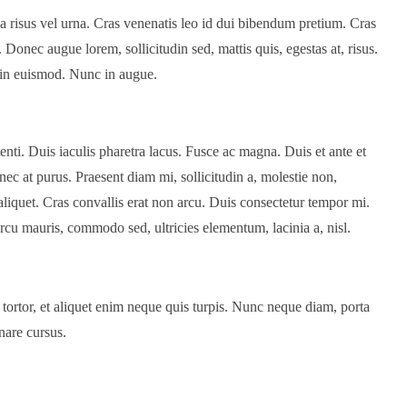
a risus vel urna. Cras venenatis leo id dui bibendum pretium. Cras
 Donec augue lorem, sollicitudin sed, mattis quis, egestas at, risus.
roin euismod. Nunc in augue.
tenti. Duis iaculis pharetra lacus. Fusce ac magna. Duis et ante et
nec at purus. Praesent diam mi, sollicitudin a, molestie non,
 aliquet. Cras convallis erat non arcu. Duis consectetur tempor mi.
cu mauris, commodo sed, ultricies elementum, lacinia a, nisl.
nt tortor, et aliquet enim neque quis turpis. Nunc neque diam, porta
rnare cursus.