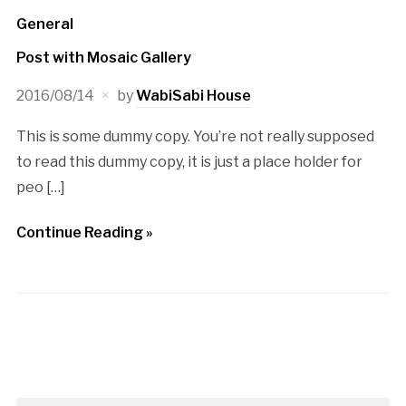
General
Post with Mosaic Gallery
2016/08/14
by
WabiSabi House
This is some dummy copy. You’re not really supposed
to read this dummy copy, it is just a place holder for
peo […]
Continue Reading »